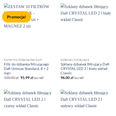
50.00 zł.
42.00 zł.
Promocja!
FILTRY DO DZBANKÓW DAFI
DZBANKI FILTRUJĄCE
Filtr do dzbanka filtrującego
Szklany dzbanek filtrujący Dafi
Dafi Unimax Standard, 8 + 2
CRYSTAL LED 2 l biały wkład
mg+
Classic
Pierwotna
Aktualna
100.00
zł
91.99
zł
96.00
zł
bez VAT
bez VAT
cena
cena
wynosiła:
wynosi:
100.00 zł.
91.99 zł.