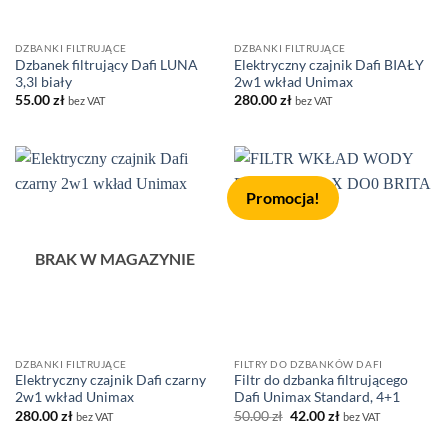
DZBANKI FILTRUJĄCE
DZBANKI FILTRUJĄCE
Dzbanek filtrujący Dafi LUNA
Elektryczny czajnik Dafi BIAŁY
3,3l biały
2w1 wkład Unimax
55.00
zł
280.00
zł
bez VAT
bez VAT
Promocja!
BRAK W MAGAZYNIE
DZBANKI FILTRUJĄCE
FILTRY DO DZBANKÓW DAFI
Elektryczny czajnik Dafi czarny
Filtr do dzbanka filtrującego
2w1 wkład Unimax
Dafi Unimax Standard, 4+1
Pierwotna
Aktualna
280.00
zł
50.00
zł
42.00
zł
bez VAT
bez VAT
cena
cena
wynosiła:
wynosi: