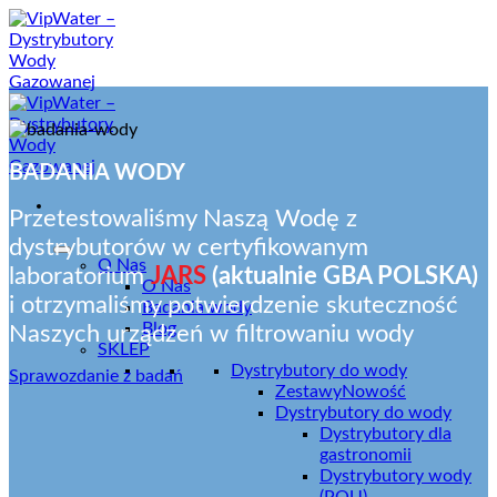
Przewiń
do
zawartości
BADANIA WODY
Przetestowaliśmy Naszą Wodę z
dystrybutorów w certyfikowanym
O Nas
laboratorium
JARS
(aktualnie GBA POLSKA)
O Nas
i otrzymaliśmy potwierdzenie skuteczność
Badania wody
Blog
Naszych urządzeń w filtrowaniu wody
SKLEP
Dystrybutory do wody
Sprawozdanie z badań
Zestawy
Nowość
Dystrybutory do wody
Dystrybutory dla
gastronomii
Dystrybutory wody