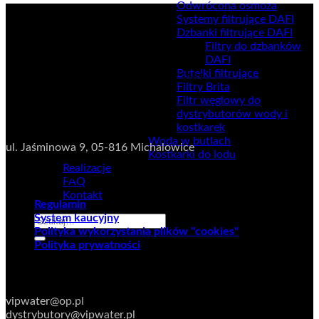
Odwrócona osmoza
Systemy filtrujące DAFI
Dzbanki filtrujące DAFI
Filtry do dzbanków
DAFI
Butelki filtrujące
NIP:
5222673481
Filtry Brita
Filtr węglowy do
Dane adresowe
dystrybutorów wody i
kostkarek
Magazyn
Woda w butlach
ul. Jaśminowa 9,
05-816 Michalowice
Kostkarki do lodu
Realizacje
Regulaminy
FAQ
Kontakt
Regulamin
System kaucyjny
Szukaj:
Polityka wykorzystania plików "cookies"
Polityka prywatności
KONTAKT
vipwater@op.pl
dystrybutory@vipwater.pl