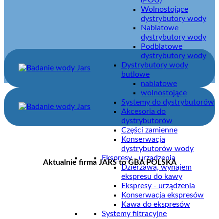
(POU)
Wolnostojące
dystrybutory wody
Nablatowe
dystrybutory wody
Podblatowe
dystrybutory wody
Dystrybutory wody
butlowe
nablatowe
wolnostojące
Systemy do dystrybutorów
Akcesoria do
dystrybutorów
Części zamienne
Konserwacja
dystrybutorów wody
Ekspresy - urządzenia
Aktualnie firma JARS to GBA POLSKA
Dzierżawa, wynajem
ekspresu do kawy
Ekspresy - urządzenia
Konserwacja ekspresów
Kawa do ekspresów
Systemy filtracyjne