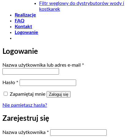
Filtr węglowy do dystrybutorów wody i
kostkarek
Realizacje
FAQ
Kontakt
Logowanie
Logowanie
Wymagane
Nazwa użytkownika lub adres e-mail
*
Wymagane
Hasło
*
Zapamiętaj mnie
Zaloguj się
Nie pamiętasz hasła?
Zarejestruj się
Wymagane
Nazwa użytkownika
*