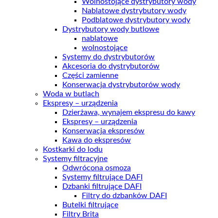
Wolnostojące dystrybutory wody
Nablatowe dystrybutory wody
Podblatowe dystrybutory wody
Dystrybutory wody butlowe
nablatowe
wolnostojące
Systemy do dystrybutorów
Akcesoria do dystrybutorów
Części zamienne
Konserwacja dystrybutorów wody
Woda w butlach
Ekspresy – urządzenia
Dzierżawa, wynajem ekspresu do kawy
Ekspresy – urządzenia
Konserwacja ekspresów
Kawa do ekspresów
Kostkarki do lodu
Systemy filtracyjne
Odwrócona osmoza
Systemy filtrujące DAFI
Dzbanki filtrujące DAFI
Filtry do dzbanków DAFI
Butelki filtrujące
Filtry Brita