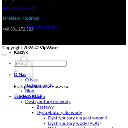
+48 608 584 809
Brak produktów w koszyku.
Jarosław Kłodnicki
Manager do spraw rozwoju oraz klientów strategicznych
Wróć do sklepu
+48 501 272 323
Copyright 2026 ©
VipWater
Koszyk
Szukaj:
O Nas
O Nas
Badania wody
Brak produktów w koszyku.
Blog
SKLEP
Wróć do sklepu
Dystrybutory do wody
Zestawy
Dystrybutory do wody
Dystrybutory dla gastronomii
Dystrybutory wody (POU)