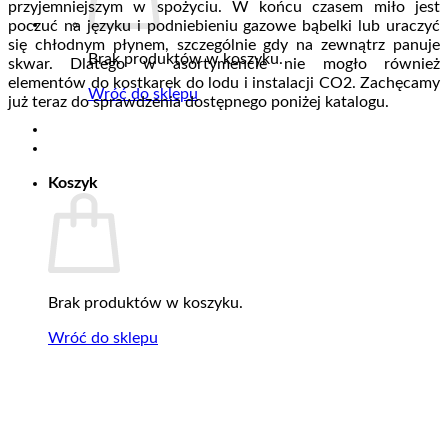
przyjemniejszym w spożyciu. W końcu czasem miło jest
poczuć na języku i podniebieniu gazowe bąbelki lub uraczyć
się chłodnym płynem, szczególnie gdy na zewnątrz panuje
Brak produktów w koszyku.
skwar. Dlatego w asortymencie nie mogło również
elementów do kostkarek do lodu i instalacji CO2. Zachęcamy
Wróć do sklepu
już teraz do sprawdzenia dostępnego poniżej katalogu.
Koszyk
Brak produktów w koszyku.
Wróć do sklepu