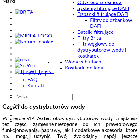
Marki
Odwrócona osmoza
Systemy filtrujące DAFI
Dzbanki filtrujące DAFI
Filtry do dzbanków
DAFI
Butelki filtrujące
Filtry Brita
Filtr węglowy do
dystrybutorów wody i
kostkarek
Woda w butlach
Kostkarki do lodu
Realizacje
FAQ
Kontakt
Szukaj:
Części do dystrybutorów wody
W ofercie VIP Water, obok dystrybutorów wody, znajdziesz
też części zamienne niezbędne do ich prawidłowego
funkcjonowania, naprawy, jak i dodatkowe akcesoria, które
np. mogą uczynić Twój życiodajny napój jeszcze