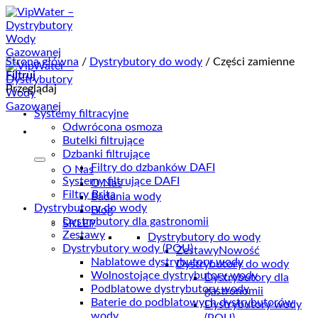
Przewiń
do
zawartości
Strona główna
/
Dystrybutory do wody
/
Części zamienne
Filtruj
Przeglądaj
Systemy filtracyjne
Odwrócona osmoza
Butelki filtrujące
Dzbanki filtrujące
Filtry do dzbanków DAFI
O Nas
Systemy filtrujące DAFI
O Nas
Filtry Brita
Badania wody
Dystrybutory do wody
Blog
Dystrybutory dla gastronomii
SKLEP
Zestawy
Dystrybutory do wody
Dystrybutory wody (POU)
Zestawy
Nowość
Nablatowe dystrybutory wody
Dystrybutory do wody
Wolnostojące dystrybutory wody
Dystrybutory dla
Podblatowe dystrybutory wody
gastronomii
Baterie do podblatowych dystrybutorów
Dystrybutory wody
wody