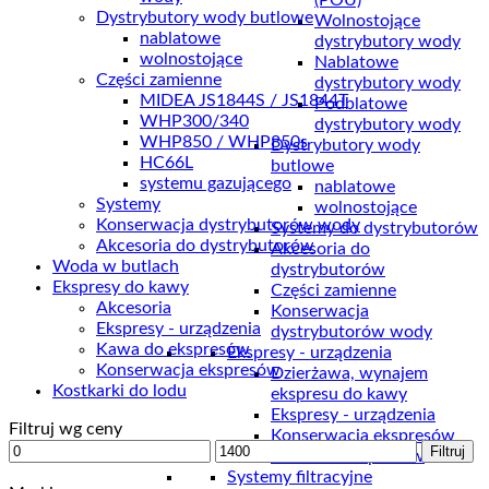
(POU)
Dystrybutory wody butlowe
Wolnostojące
nablatowe
dystrybutory wody
wolnostojące
Nablatowe
Części zamienne
dystrybutory wody
MIDEA JS1844S / JS1844T
Podblatowe
WHP300/340
dystrybutory wody
WHP850 / WHP850s
Dystrybutory wody
HC66L
butlowe
systemu gazującego
nablatowe
Systemy
wolnostojące
Konserwacja dystrybutorów wody
Systemy do dystrybutorów
Akcesoria do dystrybutorów
Akcesoria do
Woda w butlach
dystrybutorów
Ekspresy do kawy
Części zamienne
Akcesoria
Konserwacja
Ekspresy - urządzenia
dystrybutorów wody
Kawa do ekspresów
Ekspresy - urządzenia
Konserwacja ekspresów
Dzierżawa, wynajem
Kostkarki do lodu
ekspresu do kawy
Ekspresy - urządzenia
Filtruj wg ceny
Konserwacja ekspresów
Cena
Cena
Filtruj
Kawa do ekspresów
min
max
Systemy filtracyjne