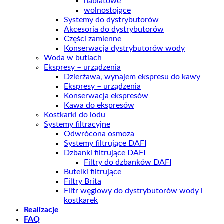
nablatowe
wolnostojące
Systemy do dystrybutorów
Akcesoria do dystrybutorów
Części zamienne
Konserwacja dystrybutorów wody
Woda w butlach
Ekspresy – urządzenia
Dzierżawa, wynajem ekspresu do kawy
Ekspresy – urządzenia
Konserwacja ekspresów
Kawa do ekspresów
Kostkarki do lodu
Systemy filtracyjne
Odwrócona osmoza
Systemy filtrujące DAFI
Dzbanki filtrujące DAFI
Filtry do dzbanków DAFI
Butelki filtrujące
Filtry Brita
Filtr węglowy do dystrybutorów wody i
kostkarek
Realizacje
FAQ