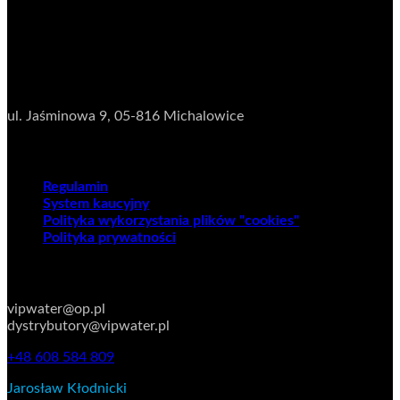
NIP:
5222673481
Dane adresowe
Magazyn
ul. Jaśminowa 9,
05-816 Michalowice
Regulaminy
Regulamin
System kaucyjny
Polityka wykorzystania plików "cookies"
Polityka prywatności
KONTAKT
vipwater@op.pl
dystrybutory@vipwater.pl
+48 608 584 809
Jarosław Kłodnicki