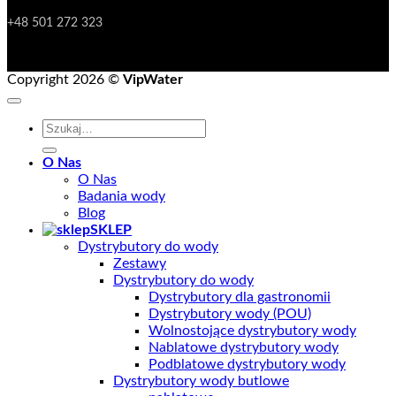
Manager do spraw rozwoju oraz klientów strategicznych
+48 501 272 323
Copyright 2026 ©
VipWater
Szukaj:
O Nas
O Nas
Badania wody
Blog
SKLEP
Dystrybutory do wody
Zestawy
Dystrybutory do wody
Dystrybutory dla gastronomii
Dystrybutory wody (POU)
Wolnostojące dystrybutory wody
Nablatowe dystrybutory wody
Podblatowe dystrybutory wody
Dystrybutory wody butlowe