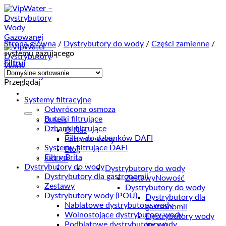
Przewiń
do
zawartości
Strona główna
/
Dystrybutory do wody
/
Części zamienne
/
systemu gazującego
Filtruj
Przeglądaj
Systemy filtracyjne
Odwrócona osmoza
Butelki filtrujące
O Nas
Dzbanki filtrujące
O Nas
Filtry do dzbanków DAFI
Badania wody
Systemy filtrujące DAFI
Blog
Filtry Brita
SKLEP
Dystrybutory do wody
Dystrybutory do wody
Dystrybutory dla gastronomii
Zestawy
Nowość
Zestawy
Dystrybutory do wody
Dystrybutory wody (POU)
Dystrybutory dla
Nablatowe dystrybutory wody
gastronomii
Wolnostojące dystrybutory wody
Dystrybutory wody
Podblatowe dystrybutory wody