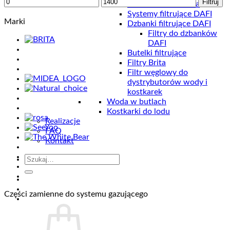
Cena
Cena
Filtruj
Odwrócona osmoza
min
max
Systemy filtrujące DAFI
Marki
Dzbanki filtrujące DAFI
Filtry do dzbanków
DAFI
Butelki filtrujące
Filtry Brita
Filtr węglowy do
dystrybutorów wody i
kostkarek
Woda w butlach
Kostkarki do lodu
Realizacje
FAQ
Kontakt
Szukaj:
Części zamienne do systemu gazującego