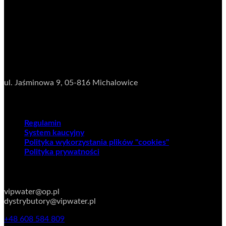
NIP:
5222673481
Dane adresowe
Magazyn
ul. Jaśminowa 9,
05-816 Michalowice
Regulaminy
Regulamin
System kaucyjny
Polityka wykorzystania plików "cookies"
Polityka prywatności
KONTAKT
vipwater@op.pl
dystrybutory@vipwater.pl
+48 608 584 809