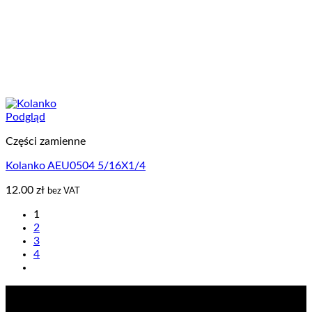
Podgląd
Części zamienne
Kolanko AEU0504 5/16X1/4
12.00
zł
bez VAT
1
2
3
4