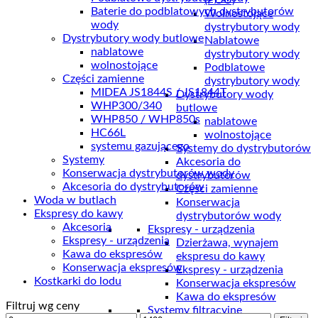
(POU)
Baterie do podblatowych dystrybutorów
Wolnostojące
wody
dystrybutory wody
Dystrybutory wody butlowe
Nablatowe
nablatowe
dystrybutory wody
wolnostojące
Podblatowe
Części zamienne
dystrybutory wody
MIDEA JS1844S / JS1844T
Dystrybutory wody
WHP300/340
butlowe
WHP850 / WHP850s
nablatowe
HC66L
wolnostojące
systemu gazującego
Systemy do dystrybutorów
Systemy
Akcesoria do
Konserwacja dystrybutorów wody
dystrybutorów
Akcesoria do dystrybutorów
Części zamienne
Woda w butlach
Konserwacja
Ekspresy do kawy
dystrybutorów wody
Akcesoria
Ekspresy - urządzenia
Ekspresy - urządzenia
Dzierżawa, wynajem
Kawa do ekspresów
ekspresu do kawy
Konserwacja ekspresów
Ekspresy - urządzenia
Kostkarki do lodu
Konserwacja ekspresów
Kawa do ekspresów
Filtruj wg ceny
Systemy filtracyjne