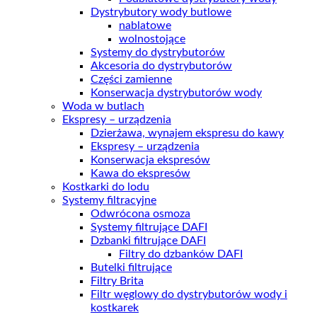
Dystrybutory wody butlowe
nablatowe
wolnostojące
Systemy do dystrybutorów
Akcesoria do dystrybutorów
Części zamienne
Konserwacja dystrybutorów wody
Woda w butlach
Ekspresy – urządzenia
Dzierżawa, wynajem ekspresu do kawy
Ekspresy – urządzenia
Konserwacja ekspresów
Kawa do ekspresów
Kostkarki do lodu
Systemy filtracyjne
Odwrócona osmoza
Systemy filtrujące DAFI
Dzbanki filtrujące DAFI
Filtry do dzbanków DAFI
Butelki filtrujące
Filtry Brita
Filtr węglowy do dystrybutorów wody i
kostkarek