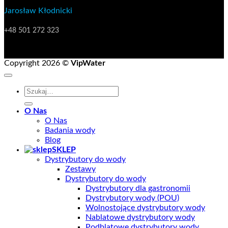
Jarosław Kłodnicki
Manager do spraw rozwoju oraz klientów strategicznych
+48 501 272 323
Copyright 2026 ©
VipWater
Szukaj:
O Nas
O Nas
Badania wody
Blog
SKLEP
Dystrybutory do wody
Zestawy
Dystrybutory do wody
Dystrybutory dla gastronomii
Dystrybutory wody (POU)
Wolnostojące dystrybutory wody
Nablatowe dystrybutory wody
Podblatowe dystrybutory wody