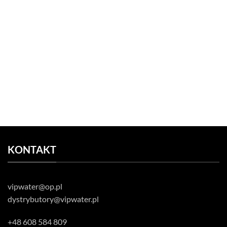
KONTAKT
vipwater@op.pl
dystrybutory@vipwater.pl
+48 608 584 809