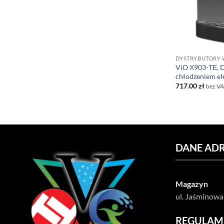
DYSTRYBUTORY
ViO Х903-TЕ, D
chłodzeniem el
717.00
zł
bez VA
DANE AD
Magazyn
ul. Jaśminowa
REGULAM