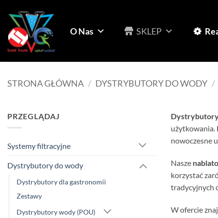
Przewiń
do
zawartości
O Nas
SKLEP
Rea
STRONA GŁÓWNA
/
DYSTRYBUTORY DO WODY
/
PRZEGLĄDAJ
Dystrybutory
użytkowania. 
nowoczesne urz
Systemy filtracyjne
Nasze
nablat
Dystrybutory do wody
korzystać zaró
Dystrybutory dla gastronomii
tradycyjnych 
Zestawy
W ofercie zna
Dystrybutory wody (POU)