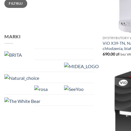
Cena
Cena
FILTRUJ
min
max
MARKI
DYSTRYBUTORY
ViO Х39-TN, Na
chłodzenia, bia
690.00
zł
bez VA