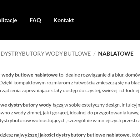
lizacje
FAQ
Kontakt
DYSTRYBUTORY WODY BUTLOWE
/
NABLATOWE
 wody butlowe nablatowe
to idealne rozwiązanie dla biur, domów
Dzięki kompaktowym rozmiarom z łatwością zmieszczą się na blac
ądzenia zapewniające stały dostęp do czystej, świeżej i chłodnej 
owe dystrybutory wody
łączą w sobie estetyczny design, intuicy
wno z wody zimnej, jak i gorącej, idealnej do przygotowania kawy
dystrybutorów wolnostojących, szczególnie w mniejszych przestrz
jdziesz
najwyższej jakości dystrybutory butlowe nablatowe
, kt