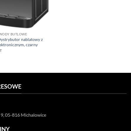
 WODY BUTLOWE
ystrybutor nablatowy z
ektronicznym, czarny
T
RESOWE
 9,
05-816 Michalowice
INY