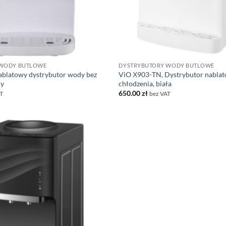
 WODY BUTLOWE
DYSTRYBUTORY WODY BUTLOWE
blatowy dystrybutor wody bez
ViO Х903-TN, Dystrybutor nablat
ły
chłodzenia, biała
650.00
zł
T
bez VAT