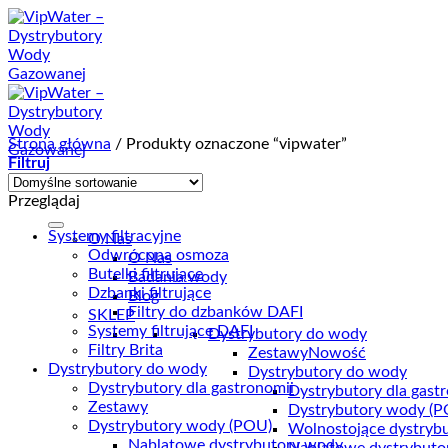
Przewiń
do
zawartości
Strona główna
/
Produkty oznaczone “vipwater”
Filtruj
Przeglądaj
Systemy filtracyjne
O Nas
Odwrócona osmoza
O Nas
Butelki filtrujące
Badania wody
Dzbanki filtrujące
Blog
Filtry do dzbanków DAFI
SKLEP
Systemy filtrujące DAFI
Dystrybutory do wody
Filtry Brita
Zestawy
Nowość
Dystrybutory do wody
Dystrybutory do wody
Dystrybutory dla gastronomii
Dystrybutory dla gast
Zestawy
Dystrybutory wody (P
Dystrybutory wody (POU)
Wolnostojące dystryb
Nablatowe dystrybutory wody