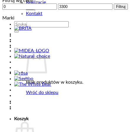
Filtruj wg ceny
Realizacje
Cena
Cena
Filtruj
FAQ
min
max
Kontakt
Marki
Szukaj:
Brak produktów w koszyku.
Wróć do sklepu
Koszyk