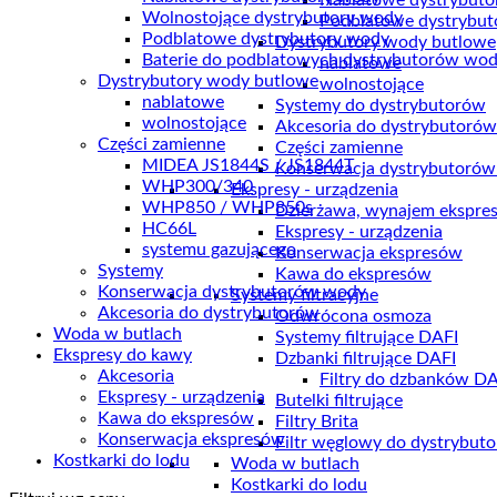
Nablatowe dystrybuto
Wolnostojące dystrybutory wody
Podblatowe dystrybut
Podblatowe dystrybutory wody
Dystrybutory wody butlowe
Baterie do podblatowych dystrybutorów wo
nablatowe
Dystrybutory wody butlowe
wolnostojące
nablatowe
Systemy do dystrybutorów
wolnostojące
Akcesoria do dystrybutorów
Części zamienne
Części zamienne
MIDEA JS1844S / JS1844T
Konserwacja dystrybutoró
WHP300/340
Ekspresy - urządzenia
WHP850 / WHP850s
Dzierżawa, wynajem ekspre
HC66L
Ekspresy - urządzenia
systemu gazującego
Konserwacja ekspresów
Systemy
Kawa do ekspresów
Konserwacja dystrybutorów wody
Systemy filtracyjne
Akcesoria do dystrybutorów
Odwrócona osmoza
Woda w butlach
Systemy filtrujące DAFI
Ekspresy do kawy
Dzbanki filtrujące DAFI
Akcesoria
Filtry do dzbanków DA
Ekspresy - urządzenia
Butelki filtrujące
Kawa do ekspresów
Filtry Brita
Konserwacja ekspresów
Filtr węglowy do dystrybut
Kostkarki do lodu
Woda w butlach
Kostkarki do lodu