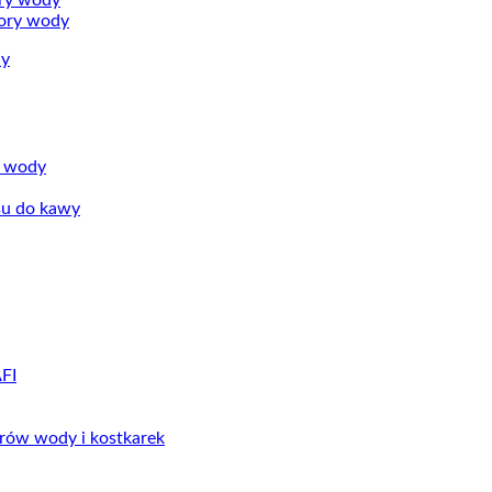
ry wody
ory wody
dy
w wody
su do kawy
FI
orów wody i kostkarek