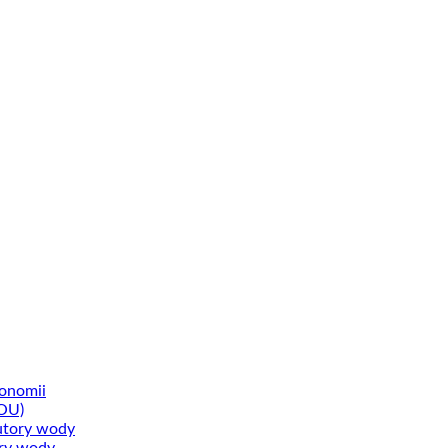
ronomii
OU)
utory wody