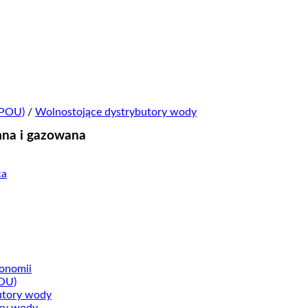
(POU)
/
Wolnostojące dystrybutory wody
mna i gazowana
ronomii
OU)
utory wody