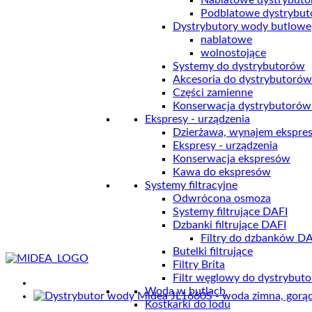
Nablatowe dystrybuto
zimna
Podblatowe dystrybut
i
Dystrybutory wody butlowe
gazowana
nablatowe
wolnostojące
Systemy do dystrybutorów
Akcesoria do dystrybutorów
Części zamienne
Konserwacja dystrybutoró
Ekspresy - urządzenia
Dzierżawa, wynajem ekspre
Ekspresy - urządzenia
Konserwacja ekspresów
Kawa do ekspresów
Systemy filtracyjne
Odwrócona osmoza
Systemy filtrujące DAFI
Dzbanki filtrujące DAFI
Filtry do dzbanków DA
Butelki filtrujące
Filtry Brita
Filtr węglowy do dystrybut
Woda w butlach
Kostkarki do lodu