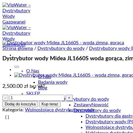
Przewiń
do
zawartości
Strona główna
/
Dystrybutory do wody
/
Dystrybutory wody 
Dystrybutor wody Midea JL1660S woda gorąca, zi
O Nas
O Nas
Badania wody
2,500.00
zł
bez VAT
Blog
SKLEP
ilość
Dystrybutory do wody
Dystrybutor
Dodaj do koszyka
Kup teraz
Zestawy
Nowość
wody
Kategoria:
Wolnostojące dystrybutory wody
Dystrybutory do wody
Midea
Dystrybutory dla gast
JL1660S
Dystrybutory wody (P
woda
Wolnostojące dystryb
gorąca,