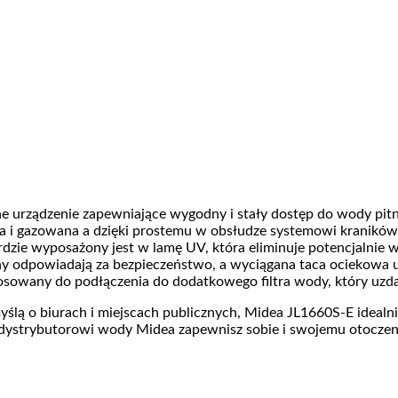
urządzenie zapewniające wygodny i stały dostęp do wody pitne
 i gazowana a dzięki prostemu w obsłudze systemowi kraników 
rdzie wyposażony jest w lamę UV, która eliminuje potencjalnie
ny odpowiadają za bezpieczeństwo, a wyciągana taca ociekowa u
sowany do podłączenia do dodatkowego filtra wody, który uzda
lą o biurach i miejscach publicznych, Midea JL1660S-E idealnie
i dystrybutorowi wody Midea zapewnisz sobie i swojemu otoczen