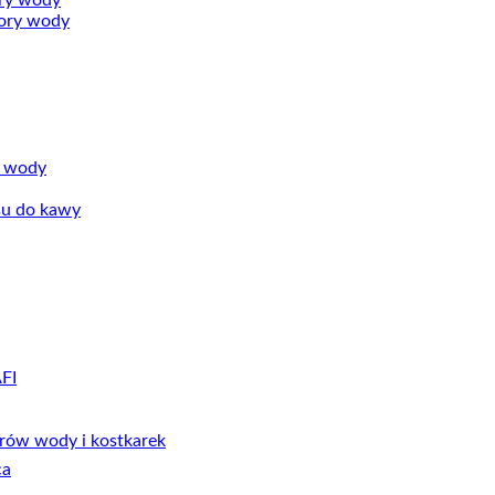
ry wody
ory wody
w wody
su do kawy
FI
orów wody i kostkarek