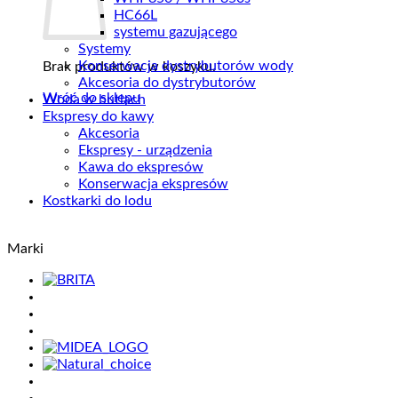
HC66L
systemu gazującego
Systemy
Konserwacja dystrybutorów wody
Brak produktów w koszyku.
Akcesoria do dystrybutorów
Wróć do sklepu
Woda w butlach
Ekspresy do kawy
Akcesoria
Ekspresy - urządzenia
Kawa do ekspresów
Konserwacja ekspresów
Kostkarki do lodu
Marki