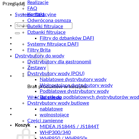
Realizacje
Przeglądaj
FAQ
Kontakt
Systemy filtracyjne
Odwrócona osmoza
Szukaj:
Butelki filtrujące
Dzbanki filtrujące
Filtry do dzbanków DAFI
Systemy filtrujące DAFI
Filtry Brita
Dystrybutory do wody
Dystrybutory dla gastronomii
Zestawy
Dystrybutory wody (POU)
Nablatowe dystrybutory wody
Wolnostojące dystrybutory wody
Brak produktów w koszyku.
Podblatowe dystrybutory wody
Baterie do podblatowych dystrybutorów wo
Wróć do sklepu
Dystrybutory wody butlowe
nablatowe
wolnostojące
Części zamienne
Koszyk
MIDEA JS1844S / JS1844T
WHP300/340
WHP850 / WHP850s