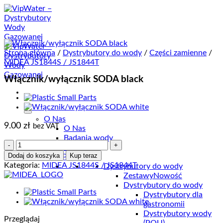
Przewiń
do
zawartości
Strona główna
/
Dystrybutory do wody
/
Części zamienne
/
MIDEA JS1844S / JS1844T
Włącznik/wyłącznik SODA black
O Nas
9.00
zł
bez VAT
O Nas
Badania wody
ilość
Blog
Włącznik/wyłącznik
Dodaj do koszyka
Kup teraz
SKLEP
SODA
Kategoria:
MIDEA JS1844S / JS1844T
Dystrybutory do wody
black
Zestawy
Nowość
Dystrybutory do wody
Dystrybutory dla
gastronomii
Dystrybutory wody
Przeglądaj