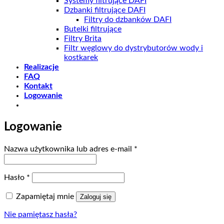
Systemy filtrujące DAFI
Dzbanki filtrujące DAFI
Filtry do dzbanków DAFI
Butelki filtrujące
Filtry Brita
Filtr węglowy do dystrybutorów wody i
kostkarek
Realizacje
FAQ
Kontakt
Logowanie
Logowanie
Wymagane
Nazwa użytkownika lub adres e-mail
*
Wymagane
Hasło
*
Zapamiętaj mnie
Zaloguj się
Nie pamiętasz hasła?