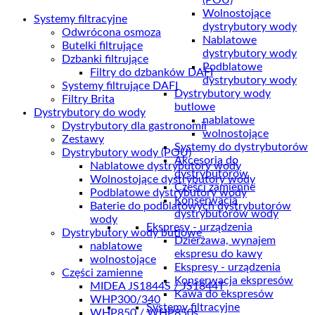
(POU)
Wolnostojące
Systemy filtracyjne
dystrybutory wody
Odwrócona osmoza
Nablatowe
Butelki filtrujące
dystrybutory wody
Dzbanki filtrujące
Podblatowe
Filtry do dzbanków DAFI
dystrybutory wody
Systemy filtrujące DAFI
Dystrybutory wody
Filtry Brita
butlowe
Dystrybutory do wody
nablatowe
Dystrybutory dla gastronomii
wolnostojące
Zestawy
Systemy do dystrybutorów
Dystrybutory wody (POU)
Akcesoria do
Nablatowe dystrybutory wody
dystrybutorów
Wolnostojące dystrybutory wody
Części zamienne
Podblatowe dystrybutory wody
Konserwacja
Baterie do podblatowych dystrybutorów
dystrybutorów wody
wody
Ekspresy - urządzenia
Dystrybutory wody butlowe
Dzierżawa, wynajem
nablatowe
ekspresu do kawy
wolnostojące
Ekspresy - urządzenia
Części zamienne
Konserwacja ekspresów
MIDEA JS1844S / JS1844T
Kawa do ekspresów
WHP300/340
Systemy filtracyjne
WHP850 / WHP850s