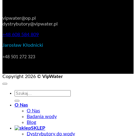
KONTAKT
vipwater@op.pl
dystrybutory@vipwater.pl
+48 608 584 809
Jarosław Kłodnicki
Manager do spraw rozwoju oraz klientów strategicznych
+48 501 272 323
Copyright 2026 ©
VipWater
Szukaj:
O Nas
O Nas
Badania wody
Blog
SKLEP
Dystrybutory do wody