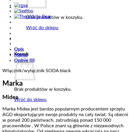
Brak produktów w koszyku.
Wróć do sklepu
Opis
Koszyk
Marka
Opinie (0)
Włącznik/wyłącznik SODA black
Marka
Brak produktów w koszyku.
Midea
Wróć do sklepu
Marka Midea jest bardzo popularnym producentem sprzętu
AGD eksportującym swoje produkty na cały świat. Są obecni
w ponad 200 państwach, zatrudniają ponad 150 000
pracowników . W Polsce znani są głównie z niezawodnych
klimatyzatorów. Od niedawna pewnie wkraczają na nasz