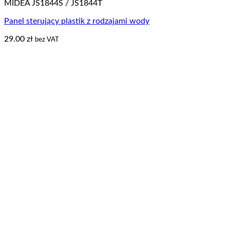
MIDEA JS1844S / JS1844T
Panel sterujący plastik z rodzajami wody
29.00
zł
bez VAT