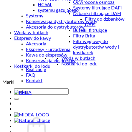
Odwrócona osmoza
HC66L
Systemy filtrujące DAFI
systemu gazującego
Dzbanki filtrujące DAFI
Systemy
Filtry do dzbanków
Konserwacja dystrybutorów wody
DAFI
Akcesoria do dystrybutorów
Butelki filtrujące
Woda w butlach
Filtry Brita
Ekspresy do kawy
Filtr węglowy do
Akcesoria
dystrybutorów wody i
Ekspresy - urządzenia
kostkarek
Kawa do ekspresów
Woda w butlach
Konserwacja ekspresów
Kostkarki do lodu
Kostkarki do lodu
Realizacje
FAQ
Kontakt
Marki
Szukaj: