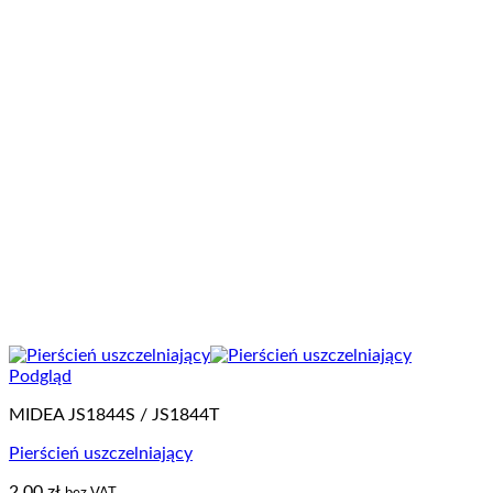
Podgląd
MIDEA JS1844S / JS1844T
Pierścień uszczelniający
2.00
zł