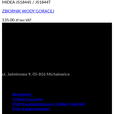
MIDEA JS1844S / JS1844T
ZBIORNIK WODY GORĄCEJ
135.00
zł
bez VAT
NIP:
5222673481
Dane adresowe
Magazyn
ul. Jaśminowa 9,
05-816 Michalowice
Regulaminy
Regulamin
System kaucyjny
Polityka wykorzystania plików "cookies"
Polityka prywatności