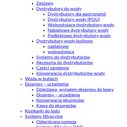
Zestawy
Dystrybutory do wody
Dystrybutory dla gastronomii
Dystrybutory wody (POU)
Wolnostojące dystrybutory wody
Nablatowe dystrybutory wody
Podblatowe dystrybutory wody
Dystrybutory wody butlowe
nablatowe
wolnostojące
Systemy do dystrybutorów
Akcesoria do dystrybutorów
Części zamienne
Konserwacja dystrybutorów wody
Woda w butlach
Ekspresy – urządzenia
Dzierżawa, wynajem ekspresu do kawy
Ekspresy – urządzenia
Konserwacja ekspresów
Kawa do ekspresów
Kostkarki do lodu
Systemy filtracyjne
Odwrócona osmoza